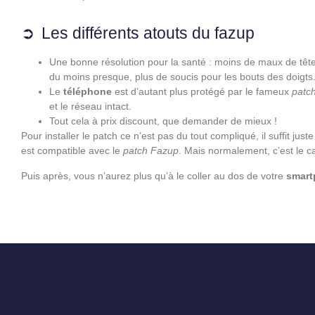
Les différents atouts du fazup
Une bonne résolution pour la santé : moins de maux de tête
du moins presque, plus de soucis pour les bouts des doigts
Le
téléphone
est d’autant plus protégé par le fameux
patc
et le réseau intact.
Tout cela à prix discount, que demander de mieux !
Pour installer le patch ce n’est pas du tout compliqué, il suffit just
est compatible avec le
patch Fazup
. Mais normalement, c’est le 
Puis après, vous n’aurez plus qu’à le coller au dos de votre
smart