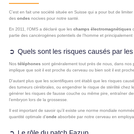
C’est en fait une société située en Suisse qui a pour but de limi
des
ondes
nocives pour notre santé.
En 2011, l’OMS a déclaré que les
champs électromagnétiques
partie des cancérogènes potentiels de l’homme et principalement 
Quels sont les risques causés par le
Nos
téléphones
sont généralement tout près de nous, dans nos po
implique que soit il est proche du cerveau ou bien soit il est proch
D’autant plus que les scientifiques ont établi que les risques caus
des tumeurs cérébrales, ou engendrer le risque de stérilité chez
générer les risques de fausse couche ou même pire, entraîner des 
l’embryon lors de la grossesse.
Il est important de savoir qu’il existe une norme mondiale nomm
quantité optimale d’
onde
absorbée par notre cerveau en employ
Le rôle du patch Fazup