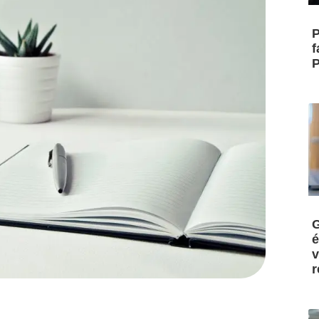
P
f
P
G
é
v
r