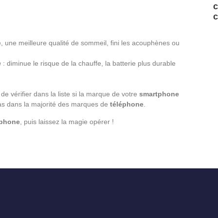
c
c
, une meilleure qualité de sommeil, fini les acouphènes ou
.
h
: diminue le risque de la chauffe, la batterie plus durable
e de vérifier dans la liste si la marque de votre
smartphone
cas dans la majorité des marques de
téléphone
.
phone
, puis laissez la magie opérer !