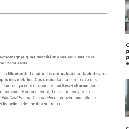
C
p
p
lectromagnétiques
des
téléphones
auxquels nous
e
our notre santé.
i
, le
Bluetooth
, la
radio
, les
ordinateurs
ou
tablettes
, les
léphones mobiles
. Ces
ondes
font encore partie des
ment celles qui sont émises par nos
Smartphones
, tout
tre cerveau. Heureusement, il existe un moyen de
patch DAS Fazup
. Ces
patchs
ne peuvent pas effacer
s inductions des
ondes
sur nous.
C