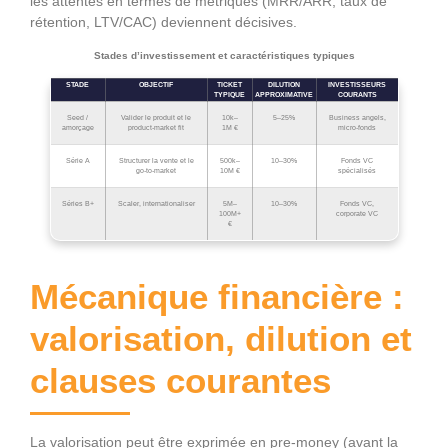
les attentes en termes de métriques (MRR/ARR, taux de
rétention, LTV/CAC) deviennent décisives.
Stades d’investissement et caractéristiques typiques
STADE
OBJECTIF
TICKET
DILUTION
INVESTISSEURS
TYPIQUE
APPROXIMATIVE
COURANTS
Seed /
Valider le produit et le
10k–
5–25%
Business angels,
amorçage
product‑market fit
1M €
micro‑fonds
Série A
Structurer la vente et le
500k–
10–30%
Fonds VC
go‑to‑market
10M €
spécialisés
Séries B+
Scaler, internationaliser
5M–
10–30%
Fonds VC,
100M+
corporate VC
€
Mécanique financière :
valorisation, dilution et
clauses courantes
La valorisation peut être exprimée en pre‑money (avant la