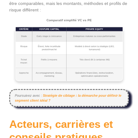
être comparables, mais les montants, méthodes et profils de
risque diffèrent :
Comparatif simplifié VC vs PE
CRITÈRE
VENTURE CAPITAL
PRIVATE EQUITY
Stade
Early stage à croissance
Entreprises matures ou sous‑performantes
Risque
Élevé, forte incertitude
Modéré à élevé selon la stratégie (LBO,
produit/marché
turnaround)
Ticket
Petits à moyens
Très élevé (M à centaines M€)
moyen
Approche
Accompagnement, réseau,
Opérations financières, restructuration,
mentoring
optimisation opérationnelle
Poursuivez avec :
Stratégie de ciblage : la démarche pour définir le
segment client idéal ?
Acteurs, carrières et
conseils pratiques