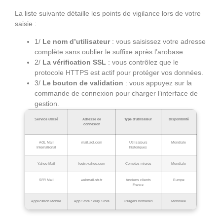
La liste suivante détaille les points de vigilance lors de votre
saisie :
1/
Le nom d’utilisateur
: vous saisissez votre adresse
complète sans oublier le suffixe après l’arobase.
2/
La vérification SSL
: vous contrôlez que le
protocole HTTPS est actif pour protéger vos données.
3/
Le bouton de validation
: vous appuyez sur la
commande de connexion pour charger l’interface de
gestion.
Service utilisé
Adresse de
Type d’utilisateur
Disponibilité
connexion
AOL Mail
mail.aol.com
Utilisateurs
Mondiale
International
historiques
Yahoo Mail
login.yahoo.com
Comptes migrés
Mondiale
SFR Mail
webmail.sfr.fr
Anciens clients
Europe
France
Application Mobile
App Store / Play Store
Usagers nomades
Mondiale