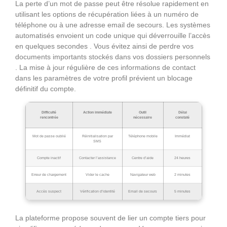
La perte d’un mot de passe peut être résolue rapidement en
utilisant les options de récupération liées à un numéro de
téléphone ou à une adresse email de secours. Les systèmes
automatisés envoient un code unique qui déverrouille l’accès
en quelques secondes . Vous évitez ainsi de perdre vos
documents importants stockés dans vos dossiers personnels
. La mise à jour régulière de ces informations de contact
dans les paramètres de votre profil prévient un blocage
définitif du compte.
Difficulté
Action immédiate
Outil
Délai
rencontrée
nécessaire
constaté
Mot de passe oublié
Réinitialisation par
Téléphone mobile
Immédiat
SMS
Compte inactif
Contacter l’assistance
Centre d’aide
24 heures
Erreur de chargement
Vider le cache
Navigateur web
2 minutes
Accès suspect
Vérification d’identité
Email de secours
5 minutes
La plateforme propose souvent de lier un compte tiers pour