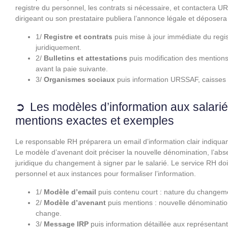
registre du personnel, les contrats si nécessaire, et contactera 
dirigeant ou son prestataire publiera l’annonce légale et déposera l
1/
Registre et contrats
puis mise à jour immédiate du regis
juridiquement.
2/
Bulletins et attestations
puis modification des mentions 
avant la paie suivante.
3/
Organismes sociaux
puis information URSSAF, caisses de
Les modèles d’information aux salarié
mentions exactes et exemples
Le responsable RH préparera un email d’information clair indiqua
Le modèle d’avenant doit préciser la nouvelle dénomination, l’absen
juridique du changement à signer par le salarié. Le service RH d
personnel et aux instances pour formaliser l’information.
1/
Modèle d’email
puis contenu court : nature du changeme
2/
Modèle d’avenant
puis mentions : nouvelle dénomination,
change.
3/
Message IRP
puis information détaillée aux représentant