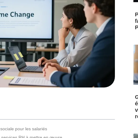
P
f
P
G
é
v
r
ociale pour les salariés
es services RH à mettre en œuvre