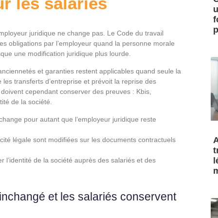
r les salariés
u
f
p
’employeur juridique ne change pas. Le Code du travail
e des obligations par l’employeur quand la personne morale
ue une modification juridique plus lourde.
 anciennetés et garanties restent applicables quand seule la
es transferts d’entreprise et prévoit la reprise des
 doivent cependant conserver des preuves : Kbis,
ité de la société.
hange pour autant que l’employeur juridique reste
A
icité légale sont modifiées sur les documents contractuels
t
l
r l’identité de la société auprès des salariés et des
m
e inchangé et les salariés conservent