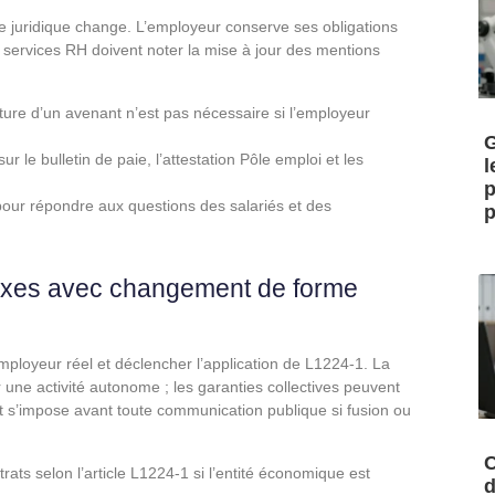
ture juridique change. L’employeur conserve ses obligations
 services RH doivent noter la mise à jour des mentions
ature d’un avenant n’est pas nécessaire si l’employeur
G
r le bulletin de paie, l’attestation Pôle emploi et les
l
p
our répondre aux questions des salariés et des
p
exes avec changement de forme
ployeur réel et déclencher l’application de L1224‑1. La
ur une activité autonome ; les garanties collectives peuvent
at s’impose avant toute communication publique si fusion ou
C
ats selon l’article L1224‑1 si l’entité économique est
d