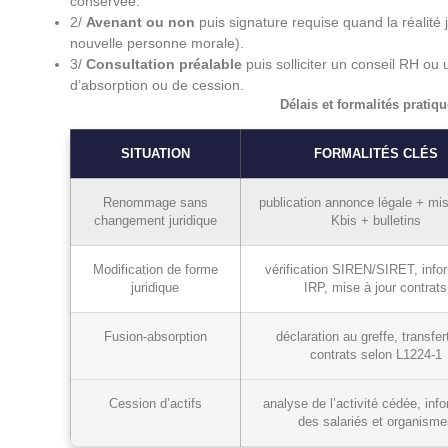
conservée.
2/
Avenant ou non
puis signature requise quand la réalit
nouvelle personne morale).
3/
Consultation préalable
puis solliciter un conseil RH ou 
d’absorption ou de cession.
Délais et formalités pratiqu
SITUATION
FORMALITÉS CLÉS
Renommage sans
publication annonce légale + mis
changement juridique
Kbis + bulletins
Modification de forme
vérification SIREN/SIRET, info
juridique
IRP, mise à jour contrats
Fusion‑absorption
déclaration au greffe, transfer
contrats selon L1224‑1
Cession d’actifs
analyse de l’activité cédée, inf
des salariés et organisme