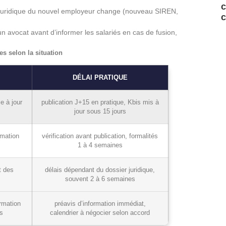
c
é juridique du nouvel employeur change (nouveau SIREN,
c
un avocat avant d’informer les salariés en cas de fusion,
es selon la situation
DÉLAI PRATIQUE
e à jour
publication J+15 en pratique, Kbis mis à
jour sous 15 jours
rmation
vérification avant publication, formalités
1 à 4 semaines
t des
délais dépendant du dossier juridique,
souvent 2 à 6 semaines
ormation
préavis d’information immédiat,
s
calendrier à négocier selon accord