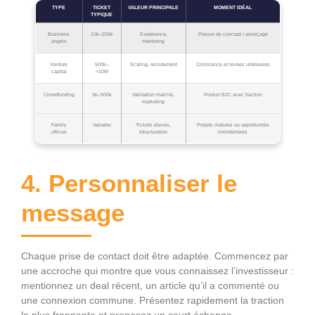
TYPE
TICKET
VALEUR PRINCIPALE
MOMENT IDÉAL
TYPIQUE
Business
10k–200k
Expérience,
Preuve de concept / amorçage
angels
mentoring
Venture
500k–
Scaling, recrutement
Croissance et levées ultérieures
capital
>10M
Crowdfunding
5k–500k
Validation marché,
Produit B2C avec traction
marketing
Family
Variable
Tickets élevés,
Projets matures ou opportunités
offices
structuration
immobilières
4. Personnaliser le
message
Chaque prise de contact doit être adaptée. Commencez par
une accroche qui montre que vous connaissez l’investisseur :
mentionnez un deal récent, un article qu’il a commenté ou
une connexion commune. Présentez rapidement la traction
la plus frappante et proposez un court échange