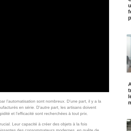
u
f
p
A
t
l
 l’automatisation sont nombreux. D’une part, il y a la
m
facturés en série. D’autre part, les artisans doivent
idité et l’efficacité sont recherchées à tout prix.
cial. Leur capacité à créer des objets à la fois
 croissantes des consommateurs modernes, en quête de