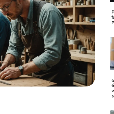
P
f
P
G
é
v
r