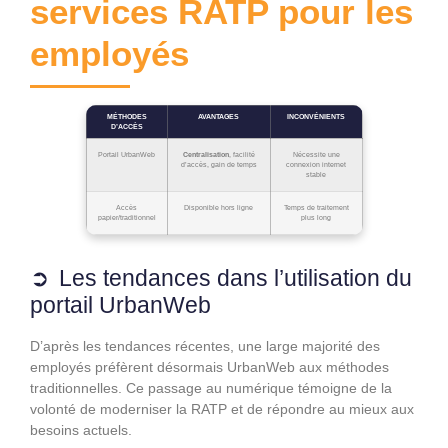
services RATP pour les
employés
MÉTHODES
AVANTAGES
INCONVÉNIENTS
D’ACCÈS
Portail UrbanWeb
Centralisation
, facilité
Nécessite une
d’accès, gain de temps
connexion internet
stable
Accès
Disponible hors ligne
Temps de traitement
papier/traditionnel
plus long
Les tendances dans l’utilisation du
portail UrbanWeb
D’après les tendances récentes, une large majorité des
employés préfèrent désormais UrbanWeb aux méthodes
traditionnelles. Ce passage au numérique témoigne de la
volonté de moderniser la RATP et de répondre au mieux aux
besoins actuels.