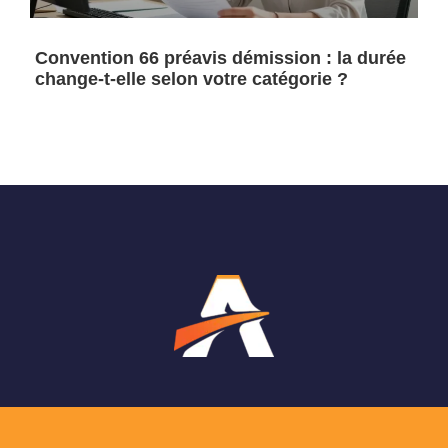
Convention 66 préavis démission : la durée
change-t-elle selon votre catégorie ?