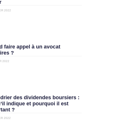
r
ER 2022
 faire appel à un avocat
ires ?
R 2022
drier des dividendes boursiers :
’il indique et pourquoi il est
tant ?
ER 2022