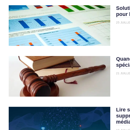
Solut
pour 
25 JUILL
Quand
spéci
21 JUILL
Lire 
suppr
média