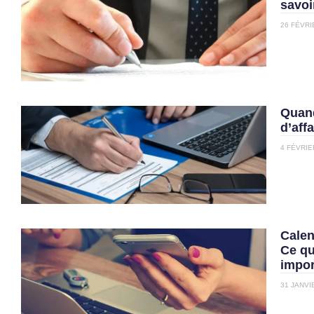
savoi
26 FÉVRI
Quand
d’affa
4 FÉVRIE
Calen
Ce qu
impor
31 JANVI