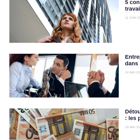
5 con
travai
11 JUIN 2
Entrep
dans 
24 MAI 2
Détou
: les 
18 MAI 2