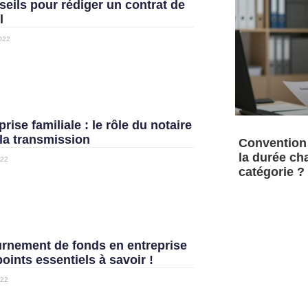
seils pour rédiger un contrat de
l
022
rise familiale : le rôle du notaire
la transmission
Convention 
la durée cha
022
catégorie ?
rnement de fonds en entreprise
points essentiels à savoir !
022