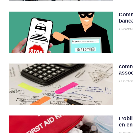
Comme
banca
2 NOVEM
comm
assoc
27 OCTO
L’obl
en en