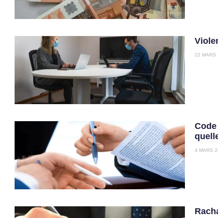
Viole
22 MARS 
Code 
quell
4 MARS 2
Racha