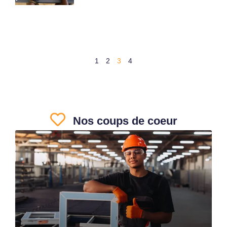
1
2
3
4
Nos coups de coeur