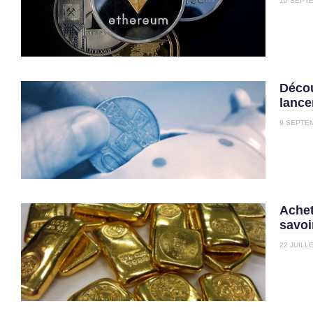
10 SEPT
Décou
lance
9 SEPTE
Achet
savoi
22 JUILL