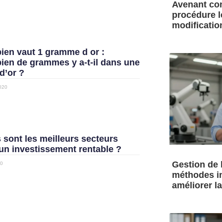
Avenant cont
procédure l
modificatio
en vaut 1 gramme d or :
en de grammes y a-t-il dans une
d’or ?
020
 sont les meilleurs secteurs
un investissement rentable ?
Gestion de l
20
méthodes i
améliorer la