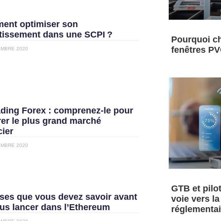
ent optimiser son
tissement dans une SCPI ?
Pourquoi ch
fenêtres PV
EMBRE 2020
ading Forex : comprenez-le pour
rer le plus grand marché
cier
EMBRE 2020
GTB et pilo
ses que vous devez savoir avant
voie vers l
us lancer dans l’Ethereum
réglementai