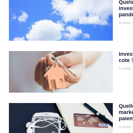
Quels
inves
pandé
28 AVRIL
Invest
cote 
27 AVRIL
Quell
marke
paiem
20 AVRIL