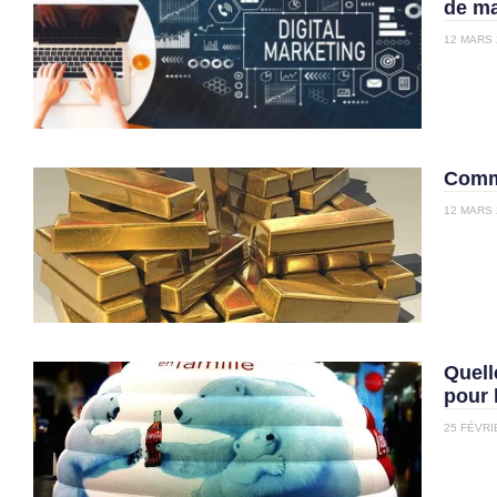
de ma
12 MARS 
Comme
12 MARS 
Quell
pour 
25 FÉVRI