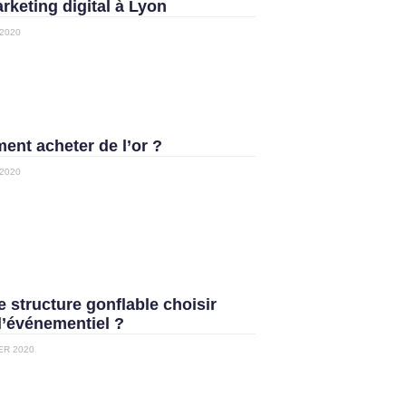
rketing digital à Lyon
2020
nt acheter de l’or ?
2020
e structure gonflable choisir
l’événementiel ?
ER 2020