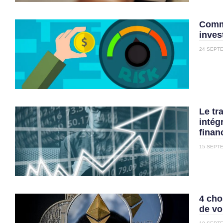
Comm
inves
24 SEPT
Le tr
intég
finan
15 SEPT
4 cho
de vo