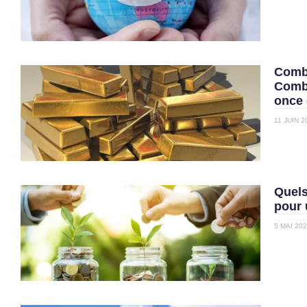
Combi
Combi
once 
11 JUIN 2
Quels
pour 
5 MAI 20