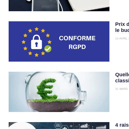
Prix 
le bu
14 AVRIL
Quell
class
31 MARS 
4 rai