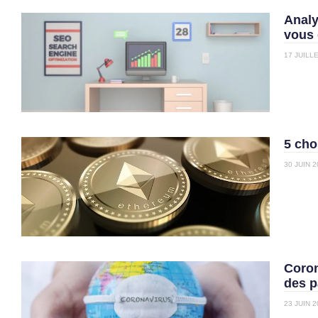
Analy
vous 
17 JUILL
5 cho
30 JUIN 2
Coron
des p
23 JUIN 2