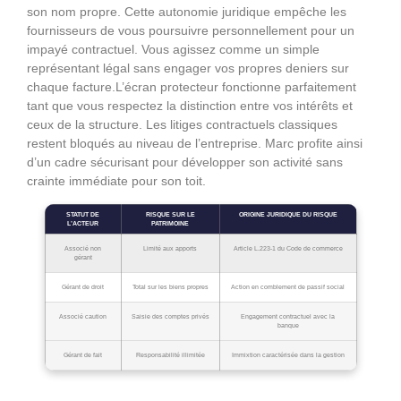
son nom propre. Cette autonomie juridique empêche les
fournisseurs de vous poursuivre personnellement pour un
impayé contractuel. Vous agissez comme un simple
représentant légal sans engager vos propres deniers sur
chaque facture.L’écran protecteur fonctionne parfaitement
tant que vous respectez la distinction entre vos intérêts et
ceux de la structure. Les litiges contractuels classiques
restent bloqués au niveau de l’entreprise. Marc profite ainsi
d’un cadre sécurisant pour développer son activité sans
crainte immédiate pour son toit.
STATUT DE
RISQUE SUR LE
ORIGINE JURIDIQUE DU RISQUE
L’ACTEUR
PATRIMOINE
Associé non
Limité aux apports
Article L.223-1 du Code de commerce
gérant
Gérant de droit
Total sur les biens propres
Action en comblement de passif social
Associé caution
Saisie des comptes privés
Engagement contractuel avec la
banque
Gérant de fait
Responsabilité illimitée
Immixtion caractérisée dans la gestion