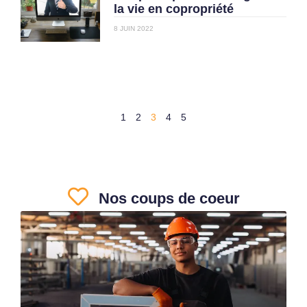
la vie en copropriété
8 JUIN 2022
1
2
3
4
5
Nos coups de coeur